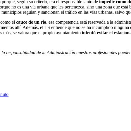
porque, según su criterio, era el responsable tanto de
impedir como d
orque no es una vía urbana que les pertenezca, sino una zona que está 
 municipios regulan y sancionan el tráfico en las vías urbanas, salvo qu
o como el
cauce de un río
, esa competencia está reservada a la administ
entos allí. Además, el TS entiende que no se ha incumplido ninguna ob
Es más, se valora que el propio ayuntamiento
intentó evitar el estacio
e la responsabilidad de la Administración nuestros profesionales pueden
 nulo