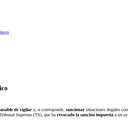
iness
ico
nsable de vigilar
y, si corresponde,
sancionar
situaciones ilegales co
l Tribunal Supremo (TS), que ha
revocado la sanción impuesta
a un ay