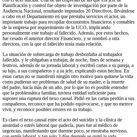
Planificación y control fue objeto de investigación por parte de la
Audiencia Nacional, resultando imputados 20 Directivos, llevándose
a cabo en el Departamento en que prestaba servicios el actor, un
importante trabajo para recopilar documentos financieros y contables
de la empresa por requerimiento de la UCO, implicando
personalmente este trabajo al fallecido. Además, por estos hechos,
fue cesado el anterior director Financiero, y se nombró a otra
directora, con la que el fallecido tenía mala relación.
La situación de sobrecarga de trabajo desbordaba al trabajador
fallecido, y le obligaban a trabajar, de noche, fines de semana y
festivos, además de su jornada laboral y escribió cartas a su pareja, a
su hijo, a sus compañeros y a su jefe, explicando estos hechos. En
estas cartas no se manifestó ningún otro motivo para quitarse la vida
como pudieran ser problemas de salud de su madre, o la muerte
del padre, hacía más de un año, por lo que no es posible entender
que la problemática familiar, tuviera entidad suficiente para
suponer una ruptura del nexo causal. Pidió en las cartas perdón a sus
compañeros, reconoce que ha podido equivocarse, y que no merece
vivir, y reconoce posibles errores en su trabajo.
Es claro el nexo causal entre el acto del suicidio y la clínica de
ansiedad o estrés laboral que padecía, pues fue al médico de
urgencias, manifestando que duerme poco, se mostraba nervioso,
con estrés laboral, y tan solo 3 días después se quitó la vida.